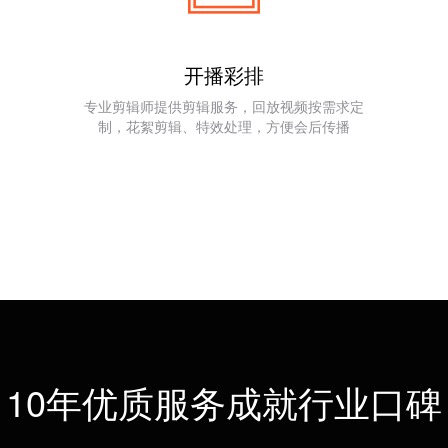
开播彩排
专业剪辑师提供剪辑服务，回放视频按需求定
制，花絮剪辑、特效处理，方便会后传播
签到
媒体直播
多
签到、摇一
支持腾讯、凤凰、今日头
主会场和
10年优质服务成就行业口碑
现场签到方
条、淘宝、映客、爱奇艺等
实现
一样签到
主流媒体同步直播