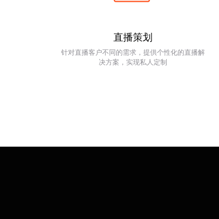
直播策划
针对直播客户不同的需求，提供个性化的直播解
决方案，实现私人定制
现场执行
现场
配置专业的直播设备严格甄
微信签到、扫码
选专业摄影师保障会议直播
摇签到等多种
质量
式，体验不