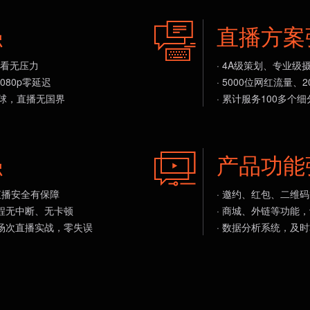
强
直播方案
观看无压力
· 4A级策划、专业
080p零延迟
· 5000位网红流量
全球，直播无国界
· 累计服务100多个
强
产品功能
，直播安全有保障
· 邀约、红包、二维
过程无中断、无卡顿
· 商城、外链等功能
w+场次直播实战，零失误
· 数据分析系统，及