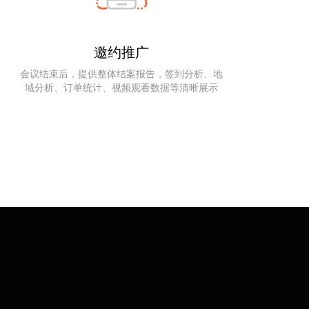
邀约推广
会议结束后，提供整体结案报告，签到分析、地
域分析、订单统计、视频观看数据等清晰展示
地互动
线上互动
分会场连麦互动，
红包打赏，滚动抽奖，大屏
线上视频接入
互动，线上投票等丰富功
能，活跃会议氛围